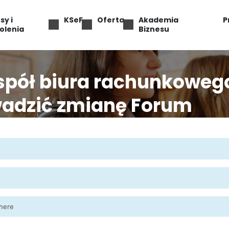
sy i
KSeF
Oferta
Akademia
P
olenia
Biznesu
spół biura rachunkoweg
wadzić zmianę Forum
 here