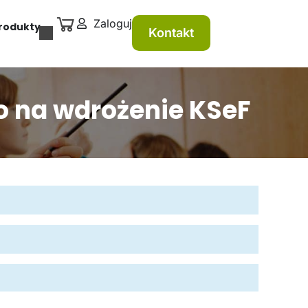
Zaloguj
rodukty
Kontakt
o na wdrożenie KSeF