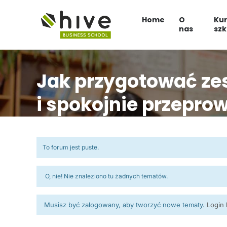
Home
O
Kur
nas
szk
Jak przygotować ze
i spokojnie przepro
To forum jest puste.
O, nie! Nie znaleziono tu żadnych tematów.
Musisz być zalogowany, aby tworzyć nowe tematy.
Login